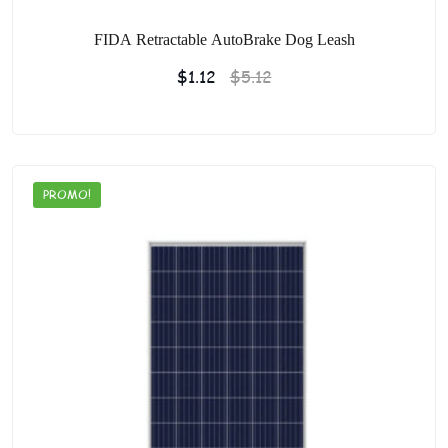
FIDA Retractable AutoBrake Dog Leash
$
1.12
$
5.12
PROMO!