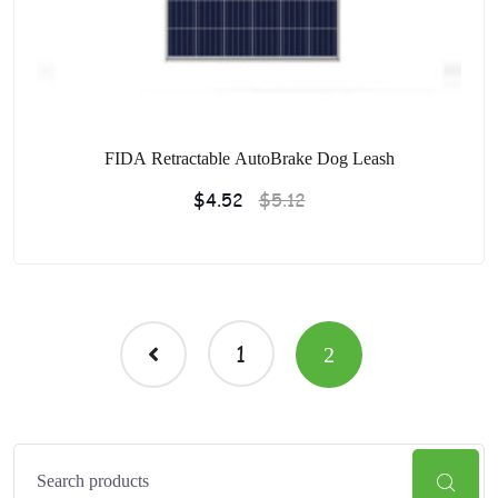
FIDA Retractable AutoBrake Dog Leash
$
4.52
$
5.12
1
2